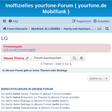
Inoffizielles yourfone-Forum ( yourfone.de
Mobilfunk )
FAQ
Registrieren
Anmelden
S
Foren-Übersicht
Mobilfunk ALLGEMEIN
Handy und Hardware (Herstellerforen)
LG
u
LG
c
Forumsregeln
h
Link zu den Forumsregeln
e
Suche
Erweiterte Suche
Neues Thema
0 Themen • Seite
1
von
1
In diesem Forum gibt es keine Themen oder Beiträge.
Gehe zu
BERECHTIGUNGEN IN DIESEM FORUM
Du darfst
keine
neuen Themen in diesem Forum erstellen.
Du darfst
keine
Antworten zu Themen in diesem Forum erstellen.
Du darfst deine Beiträge in diesem Forum
nicht
ändern.
Du darfst deine Beiträge in diesem Forum
nicht
löschen.
Du darfst
keine
Dateianhänge in diesem Forum erstellen.